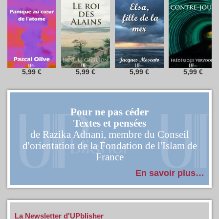
5,99
€
5,99
€
5,99
€
5,99
€
Pour ne pas céder
Textes et pensées
de Razika Adnani, membre du Conseil
d'orientation de la Fondation de l'Islam de
France
En savoir plus…
La Newsletter d'UPblisher