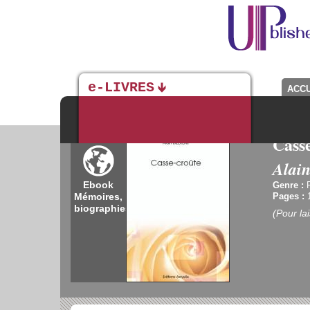
e-LIVRES
ACCU
Cass
Alain
Ebook
Genre :
R
Mémoires,
Pages :
biographies
(Pour la