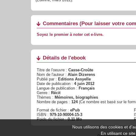
Commentaires
(Pour laisser votre co
Soyez le premier à noter cet e-livre.
Détails de l'ebook
Titre de l'oeuvre :
Casse-Croûte
Nom de l'auteur :
Alain Dizerens
Publié par :
Editions Assyelle
Date de publication :
4 juin 2012
Langue de publication :
Français
Genre :
Récit
Thèmes :
Mémoires, biographies
Nombre de pages :
124
(Ce nombre est basé sur le forma
Format de fichier :
ePub
F
ISBN :
979-10-90004-15-3
Poids du fichier :
0.11 Mo
P
Nous utilisons des cookies et d’a
En utilisant ce si
Qui sommes-nous ?
|
Con