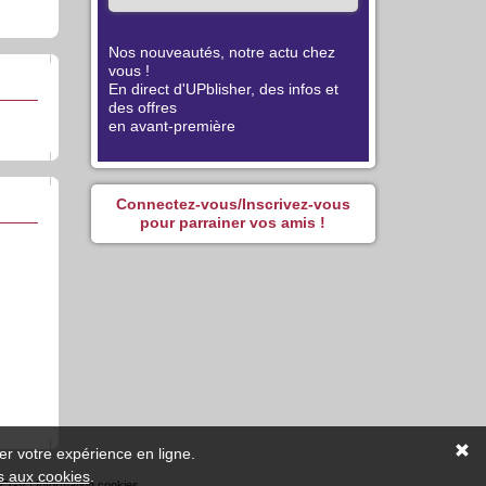
Nos nouveautés, notre actu chez
vous !
En direct d'UPblisher, des infos et
des offres
en avant-première
Connectez-vous/Inscrivez-vous
pour parrainer vos amis !
er votre expérience en ligne.
s aux cookies
.
/CGV
|
Information cookies