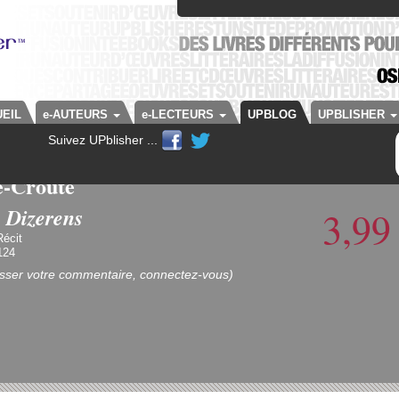
EIL
e-AUTEURS
e-LECTEURS
UPBLOG
UPBLISHER
Suivez UPblisher ...
e-Croûte
 Dizerens
3,9
écit
124
isser votre commentaire, connectez-vous)