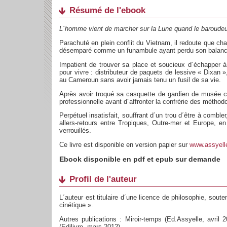
Résumé de l'ebook
L´homme vient de marcher sur la Lune quand le baroud
Parachuté en plein conflit du Vietnam, il redoute que cha
désemparé comme un funambule ayant perdu son balanci
Impatient de trouver sa place et soucieux d´échapper à 
pour vivre : distributeur de paquets de lessive « Dixan 
au Cameroun sans avoir jamais tenu un fusil de sa vie.
Après avoir troqué sa casquette de gardien de musée co
professionnelle avant d´affronter la confrérie des métho
Perpétuel insatisfait, souffrant d´un trou d´être à comb
allers-retours entre Tropiques, Outre-mer et Europe, en
verrouillés.
Ce livre est disponible en version papier sur
www.assyell
Ebook disponible en pdf et epub sur demande
Profil de l'auteur
L´auteur est titulaire d´une licence de philosophie, sou
cinétique ».
Autres publications : Miroir-temps (Ed.Assyelle, avril
(Edilivre, mars 2012).