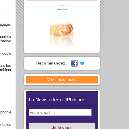
bagage,
boulets
 chasse
e école
Recommandez ...
ant les
emblent
Voir nos ebooks
La Newsletter d'UPblisher
aphonie
ambules