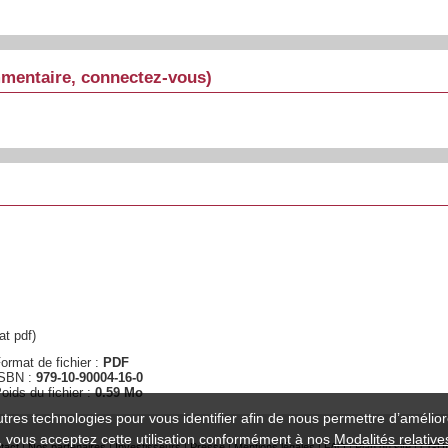
mmentaire, connectez-vous)
t pdf)
ormat de fichier :
PDF
ISBN :
979-10-90004-16-0
oids du fichier :
0.59 Mo
utres technologies pour vous identifier afin de nous permettre d’amélior
te, vous acceptez cette utilisation conformément à nos
Modalités relative
tact
|
Nos partenaires
|
Investisseurs
|
Presse
|
Mentions légales
|
FAQ
|
Plan du site
|
CGU