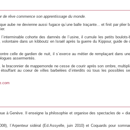
eur de rêve commence son apprentissage du monde.
que aube ne devienne aussi fugace qu´une balle traçante... et finit par plier 
er.
l´interminable cohorte des damnés de l´usine, il cumule les petits boulots-
», volontaire dans un kibboutz en Israël après la guerre du Kippour, guide de
ntre celle de gardien de nuit, il s´exerce au métier de remplaçant dans un
dologues assermentés.
ler, le braconnier de mappemonde ne cesse de courir après son ombre, multipli
 étouffant au coeur de villes barbelées d´interdits où tous les possibles s
e.com
tenue à Genève. Il enseigne la philosophie et organise des spectacles de « di
 2008), l´Arpenteur sidéral (Ed.Assyelle, juin 2010) et Coquards pour somn